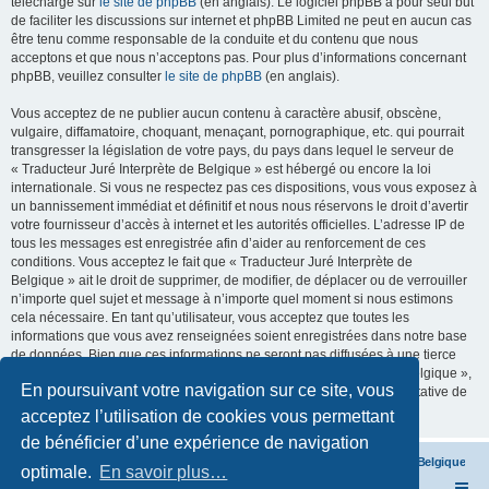
téléchargé sur
le site de phpBB
(en anglais). Le logiciel phpBB a pour seul but
de faciliter les discussions sur internet et phpBB Limited ne peut en aucun cas
être tenu comme responsable de la conduite et du contenu que nous
acceptons et que nous n’acceptons pas. Pour plus d’informations concernant
phpBB, veuillez consulter
le site de phpBB
(en anglais).
Vous acceptez de ne publier aucun contenu à caractère abusif, obscène,
vulgaire, diffamatoire, choquant, menaçant, pornographique, etc. qui pourrait
transgresser la législation de votre pays, du pays dans lequel le serveur de
« Traducteur Juré Interprète de Belgique » est hébergé ou encore la loi
internationale. Si vous ne respectez pas ces dispositions, vous vous exposez à
un bannissement immédiat et définitif et nous nous réservons le droit d’avertir
votre fournisseur d’accès à internet et les autorités officielles. L’adresse IP de
tous les messages est enregistrée afin d’aider au renforcement de ces
conditions. Vous acceptez le fait que « Traducteur Juré Interprète de
Belgique » ait le droit de supprimer, de modifier, de déplacer ou de verrouiller
n’importe quel sujet et message à n’importe quel moment si nous estimons
cela nécessaire. En tant qu’utilisateur, vous acceptez que toutes les
informations que vous avez renseignées soient enregistrées dans notre base
de données. Bien que ces informations ne seront pas diffusées à une tierce
partie sans votre consentement, ni « Traducteur Juré Interprète de Belgique »,
En poursuivant votre navigation sur ce site, vous
ni phpBB, ne pourront être tenus comme responsables en cas de tentative de
piratage informatique visant à compromettre vos données.
acceptez l’utilisation de cookies vous permettant
de bénéficier d’une expérience de navigation
Traducteur Interprète Juré de Belgique
Traducteur Interprète Juré de Belgique
optimale.
En savoir plus…