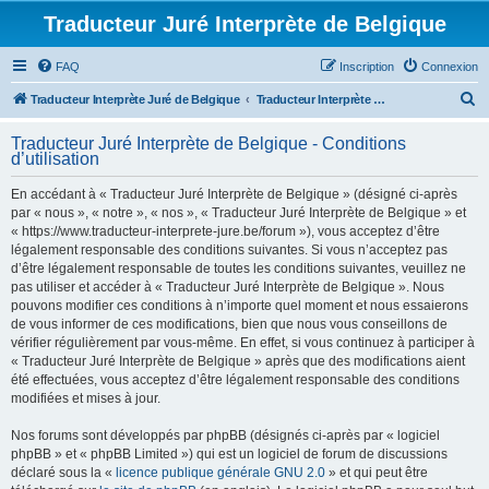
Traducteur Juré Interprète de Belgique
FAQ
Inscription
Connexion
R
Traducteur Interprète Juré de Belgique
Traducteur Interprète Juré de Belgique
e
Traducteur Juré Interprète de Belgique - Conditions
c
d’utilisation
h
En accédant à « Traducteur Juré Interprète de Belgique » (désigné ci-après
e
par « nous », « notre », « nos », « Traducteur Juré Interprète de Belgique » et
r
« https://www.traducteur-interprete-jure.be/forum »), vous acceptez d’être
légalement responsable des conditions suivantes. Si vous n’acceptez pas
c
d’être légalement responsable de toutes les conditions suivantes, veuillez ne
h
pas utiliser et accéder à « Traducteur Juré Interprète de Belgique ». Nous
pouvons modifier ces conditions à n’importe quel moment et nous essaierons
e
de vous informer de ces modifications, bien que nous vous conseillons de
r
vérifier régulièrement par vous-même. En effet, si vous continuez à participer à
« Traducteur Juré Interprète de Belgique » après que des modifications aient
été effectuées, vous acceptez d’être légalement responsable des conditions
modifiées et mises à jour.
Nos forums sont développés par phpBB (désignés ci-après par « logiciel
phpBB » et « phpBB Limited ») qui est un logiciel de forum de discussions
déclaré sous la «
licence publique générale GNU 2.0
» et qui peut être