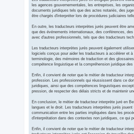
les agences gouvernementales, les entreprises, les organis
documents juridiques tels que des actes notariés, des juge
être chargés d'interpréter lors de procédures judiciaires tel
En outre, les traducteurs interprètes jurés peuvent être ame
que des événements internationaux, des conférences, des réu
avec d'autres professionnels, tels que des traducteurs tech
Les traducteurs interprètes jurés peuvent également utiliser
logiciels conçus pour aider les traducteurs à accélérer et à
terminologie, des mémoires de traduction et des glossaires.
compétence linguistique et la compréhension juridique des t
Enfin, il convient de noter que le métier de traducteur inte
profession. Les professionnels qui réussissent dans ce do
juridiques, ainsi que des compétences linguistiques except
pression, de respecter des délais stricts et de maintenir u
En conclusion, le métier de traducteur interprète juré en B
langues et le droit. Les traducteurs interprètes jurés jouent 
communication entre les parties impliquées dans les procéd
d'interprétation dans des contextes non juridiques, ce qui peut
Enfin, il convient de noter que le métier de traducteur inter