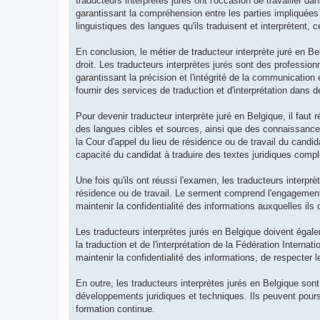
traducteurs interprètes jurés ont l'occasion de travailler da
garantissant la compréhension entre les parties impliquées d
linguistiques des langues qu'ils traduisent et interprètent,
En conclusion, le métier de traducteur interprète juré en Be
droit. Les traducteurs interprètes jurés sont des profession
garantissant la précision et l'intégrité de la communicatio
fournir des services de traduction et d'interprétation dans de
Pour devenir traducteur interprète juré en Belgique, il faut
des langues cibles et sources, ainsi que des connaissance
la Cour d'appel du lieu de résidence ou de travail du candi
capacité du candidat à traduire des textes juridiques compl
Une fois qu'ils ont réussi l'examen, les traducteurs interpr
résidence ou de travail. Le serment comprend l'engagement d
maintenir la confidentialité des informations auxquelles ils
Les traducteurs interprètes jurés en Belgique doivent éga
la traduction et de l'interprétation de la Fédération Internat
maintenir la confidentialité des informations, de respecter l
En outre, les traducteurs interprètes jurés en Belgique so
développements juridiques et techniques. Ils peuvent pour
formation continue.