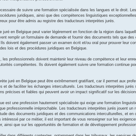
nécessaire de suivre une formation spécialisée dans les langues et le droit. Le
océdures juridiques, ainsi que des compétences linguistiques exceptionnelle
ux pour être admis au registre des traducteurs interprètes jurés.
 juré en Belgique peut varier légèrement en fonction de la région dans laquell
ivent remplir un formulaire de demande et fournir des documents tels que des
s. Ils doivent également passer un examen écrit et/ou oral pour prouver leur 
 des lois et des procédures juridiques en Belgique.
s, les professionnels doivent maintenir leur niveau de compétence et leur enr
utorités compétentes. Ils doivent également suivre une formation continue pou
rprète juré en Belgique peut être extrêmement gratifiant, car il permet aux prof
 et de faciliter les échanges interculturels. Les traducteurs interprètes juré
ons précises et fiables qui peuvent avoir un impact significatif sur les décisions
que est une profession hautement spécialisée qui exige une formation linguisti
que professionnelle irréprochable. Les traducteurs interprètes jurés jouent un r
titude des documents juridiques et des communications interculturelles, et en c
 intéressé par ce métier, il est important de vous renseigner sur les exigence
r, ainsi que sur les opportunités de formation et de développement profession
iller dans différents contextes, notamment dans les tribunaux, les services de