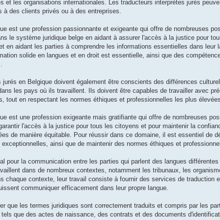
es et les organisations internationales. Les traducteurs interprètes jurés peuv
s à des clients privés ou à des entreprises.
que est une profession passionnante et exigeante qui offre de nombreuses possi
ans le système juridique belge en aidant à assurer l'accès à la justice pour to
t en aidant les parties à comprendre les informations essentielles dans leur 
rmation solide en langues et en droit est essentielle, ainsi que des compétenc
.
jurés en Belgique doivent également être conscients des différences culturell
dans les pays où ils travaillent. Ils doivent être capables de travailler avec pr
 tout en respectant les normes éthiques et professionnelles les plus élevée
que est une profession exigeante mais gratifiante qui offre de nombreuses possi
arantir l'accès à la justice pour tous les citoyens et pour maintenir la confi
itées de manière équitable. Pour réussir dans ce domaine, il est essentiel de 
exceptionnelles, ainsi que de maintenir des normes éthiques et professionnel
cial pour la communication entre les parties qui parlent des langues différente
 travaillent dans de nombreux contextes, notamment les tribunaux, les organi
s chaque contexte, leur travail consiste à fournir des services de traduction et
 puissent communiquer efficacement dans leur propre langue.
er que les termes juridiques sont correctement traduits et compris par les par
 tels que des actes de naissance, des contrats et des documents d'identificat