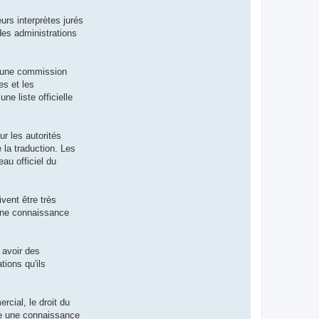
urs interprètes jurés
des administrations
nt une commission
es et les
ne liste officielle
ur les autorités
 la traduction. Les
eau officiel du
vent être très
 une connaissance
t avoir des
tions qu'ils
rcial, le droit du
ite une connaissance