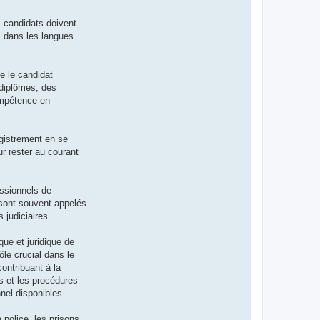
s candidats doivent
s dans les langues
e le candidat
 diplômes, des
compétence en
egistrement en se
r rester au courant
essionnels de
s sont souvent appelés
 judiciaires.
que et juridique de
ôle crucial dans le
ontribuant à la
s et les procédures
nel disponibles.
 police, les prisons,