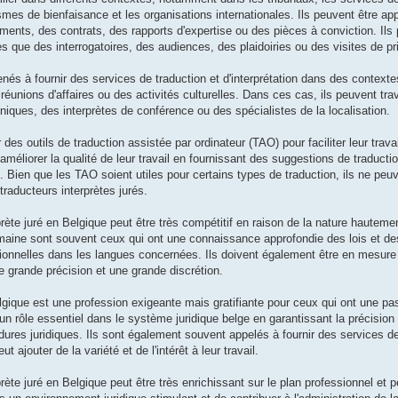
mes de bienfaisance et les organisations internationales. Ils peuvent être app
ments, des contrats, des rapports d'expertise ou des pièces à conviction. Il
les que des interrogatoires, des audiences, des plaidoiries ou des visites de pr
nés à fournir des services de traduction et d'interprétation dans des contextes
nions d'affaires ou des activités culturelles. Dans ces cas, ils peuvent trava
niques, des interprètes de conférence ou des spécialistes de la localisation.
 des outils de traduction assistée par ordinateur (TAO) pour faciliter leur trav
 améliorer la qualité de leur travail en fournissant des suggestions de traducti
 Bien que les TAO soient utiles pour certains types de traduction, ils ne peu
raducteurs interprètes jurés.
rprète juré en Belgique peut être très compétitif en raison de la nature hauteme
maine sont souvent ceux qui ont une connaissance approfondie des lois et d
ionnelles dans les langues concernées. Ils doivent également être en mesure 
ne grande précision et une grande discrétion.
elgique est une profession exigeante mais gratifiante pour ceux qui ont une pa
un rôle essentiel dans le système juridique belge en garantissant la précision et
ures juridiques. Ils sont également souvent appelés à fournir des services de
 ajouter de la variété et de l'intérêt à leur travail.
prète juré en Belgique peut être très enrichissant sur le plan professionnel et 