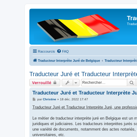
Tra
Traduc
Raccourcis
FAQ
Traducteur Interprète Juré de Belgique
Traducteur Interprè
Traducteur Juré et Traducteur Interprèt
R
Verrouillé
Traducteur Juré et Traducteur Interprète Ju
M
par
Christine
»
18 déc. 2022 17:47
e
s
Traducteur Juré et Traducteur Interprète Juré, une professi
s
a
g
Le métier de traducteur interprète juré en Belgique est un m
e
juridiques et judiciaires. Les traducteurs interprètes jurés s
une variété de documents, notamment des actes notariés, 
universitaires, etc.