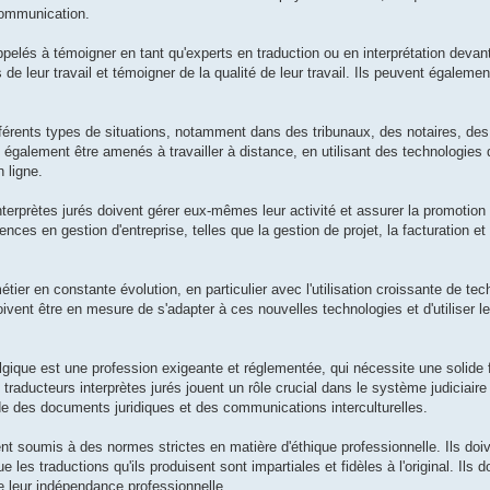
communication.
pelés à témoigner en tant qu'experts en traduction ou en interprétation devant
de leur travail et témoigner de la qualité de leur travail. Ils peuvent égaleme
ifférents types de situations, notamment dans des tribunaux, des notaires, de
nt également être amenés à travailler à distance, en utilisant des technologie
 ligne.
terprètes jurés doivent gérer eux-mêmes leur activité et assurer la promotion 
s en gestion d'entreprise, telles que la gestion de projet, la facturation et
étier en constante évolution, en particulier avec l'utilisation croissante de te
ivent être en mesure de s'adapter à ces nouvelles technologies et d'utiliser l
elgique est une profession exigeante et réglementée, qui nécessite une solide 
s traducteurs interprètes jurés jouent un rôle crucial dans le système judiciaire
ude des documents juridiques et des communications interculturelles.
nt soumis à des normes strictes en matière d'éthique professionnelle. Ils doiv
que les traductions qu'ils produisent sont impartiales et fidèles à l'original. Ils
tre leur indépendance professionnelle.