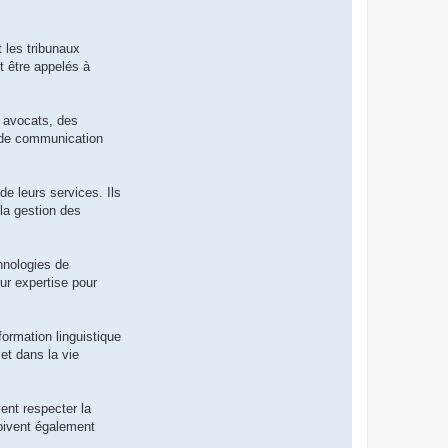
 les tribunaux
nt être appelés à
s avocats, des
s de communication
de leurs services. Ils
 la gestion des
chnologies de
eur expertise pour
formation linguistique
 et dans la vie
ent respecter la
 doivent également