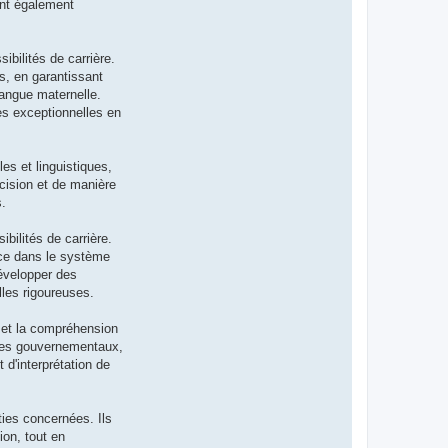
ent également
bilités de carrière.
us, en garantissant
langue maternelle.
es exceptionnelles en
es et linguistiques,
écision et de manière
s.
bilités de carrière.
ance dans le système
développer des
les rigoureuses.
s et la compréhension
smes gouvernementaux,
 d'interprétation de
ties concernées. Ils
ion, tout en