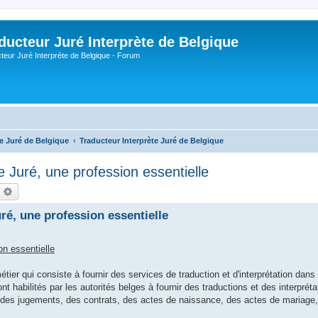
ducteur Juré Interprète de Belgique
teur Juré Interprète de Belgique - Forum
te Juré de Belgique
Traducteur Interprète Juré de Belgique
e Juré, une profession essentielle
echercher
Recherche avancée
ré, une profession essentielle
on essentielle
étier qui consiste à fournir des services de traduction et d'interprétation dan
ont habilités par les autorités belges à fournir des traductions et des interpréta
des jugements, des contrats, des actes de naissance, des actes de mariage