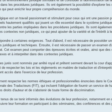
ns un environnement juridique stimulant et de contribuer à l'administration de la
ans les procédures juridiques. Ils ont également la possibilité d'explorer les 
 ce qui peut enrichir leur propre compréhension du monde.
lgique est un travail passionnant et stimulant pour ceux qui ont une passion p
nels hautement qualifiés qui jouent un rôle essentiel dans le système juridiqu
n entre les parties impliquées dans les procédures juridiques. Ils sont égaleme
s contextes non juridiques, ce qui peut ajouter de la variété et de l'intérêt à le
 répondre à certaines exigences. Tout d'abord, il est nécessaire de posséder u
s juridiques et techniques. Ensuite, il est nécessaire de passer un examen d
dat. Cet examen peut comporter des épreuves écrites et orales, ainsi que des 
exes et à interpréter dans des contextes juridiques.
ètes jurés sont nommés par arrêté royal et prêtent serment devant la cour d'app
e respecter les lois et les règlements en matière de traduction et d'interprét
 ont accès dans l'exercice de leur profession.
lement respecter les normes éthiques et professionnelles énoncées dans le Co
ionale des Traducteurs (FIT), qui incluent l'obligation de fournir un service de h
es droits d'auteur et de s'abstenir de toute forme de discrimination.
nt tenus de se tenir informés des évolutions de leur profession, notamment en 
suivre leur formation en participant à des séminaires, des conférences et de