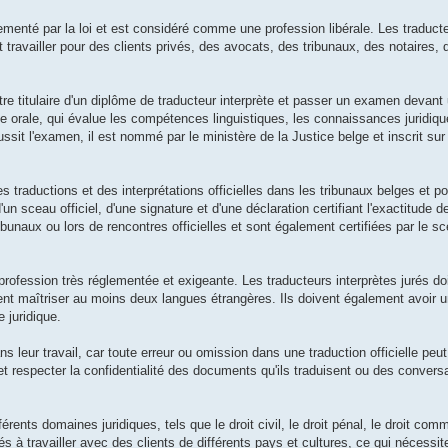
lementé par la loi et est considéré comme une profession libérale. Les traducte
travailler pour des clients privés, des avocats, des tribunaux, des notaires, 
t être titulaire d'un diplôme de traducteur interprète et passer un examen deva
e orale, qui évalue les compétences linguistiques, les connaissances juridiqu
sit l'examen, il est nommé par le ministère de la Justice belge et inscrit sur u
s traductions et des interprétations officielles dans les tribunaux belges et po
 sceau officiel, d'une signature et d'une déclaration certifiant l'exactitude de
ribunaux ou lors de rencontres officielles et sont également certifiées par le sc
profession très réglementée et exigeante. Les traducteurs interprètes jurés doi
nt maîtriser au moins deux langues étrangères. Ils doivent également avoir
 juridique.
ns leur travail, car toute erreur ou omission dans une traduction officielle peu
 respecter la confidentialité des documents qu'ils traduisent ou des conversa
érents domaines juridiques, tels que le droit civil, le droit pénal, le droit comme
elés à travailler avec des clients de différents pays et cultures, ce qui nécess