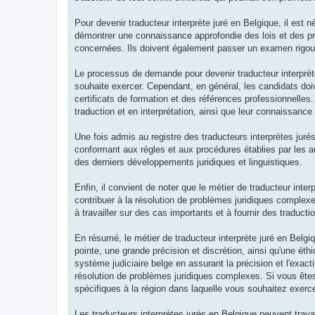
Pour devenir traducteur interprète juré en Belgique, il est 
démontrer une connaissance approfondie des lois et des pr
concernées. Ils doivent également passer un examen rigoure
Le processus de demande pour devenir traducteur interprète
souhaite exercer. Cependant, en général, les candidats do
certificats de formation et des références professionnelle
traduction et en interprétation, ainsi que leur connaissance
Une fois admis au registre des traducteurs interprètes juré
conformant aux règles et aux procédures établies par les a
des derniers développements juridiques et linguistiques.
Enfin, il convient de noter que le métier de traducteur inte
contribuer à la résolution de problèmes juridiques complexes
à travailler sur des cas importants et à fournir des traducti
En résumé, le métier de traducteur interprète juré en Belgi
pointe, une grande précision et discrétion, ainsi qu'une éthi
système judiciaire belge en assurant la précision et l'exac
résolution de problèmes juridiques complexes. Si vous êtes
spécifiques à la région dans laquelle vous souhaitez exerce
Les traducteurs interprètes jurés en Belgique peuvent trava