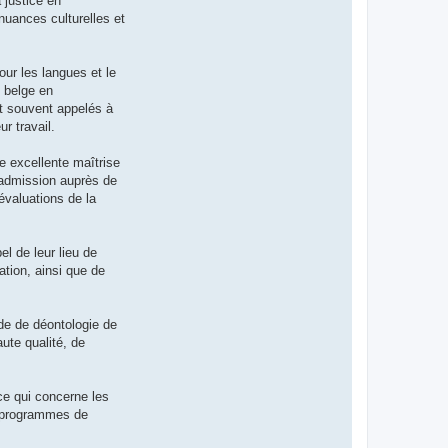
 justice en
nuances culturelles et
our les langues et le
e belge en
nt souvent appelés à
ur travail.
ne excellente maîtrise
'admission auprès de
évaluations de la
el de leur lieu de
ation, ainsi que de
de de déontologie de
aute qualité, de
ce qui concerne les
s programmes de