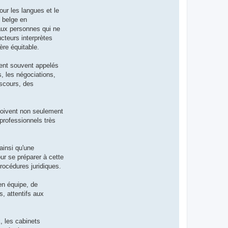
our les langues et le
e belge en
 aux personnes qui ne
cteurs interprètes
ère équitable.
ement souvent appelés
s, les négociations,
iscours, des
 doivent non seulement
professionnels très
ainsi qu'une
ur se préparer à cette
procédures juridiques.
en équipe, de
s, attentifs aux
, les cabinets