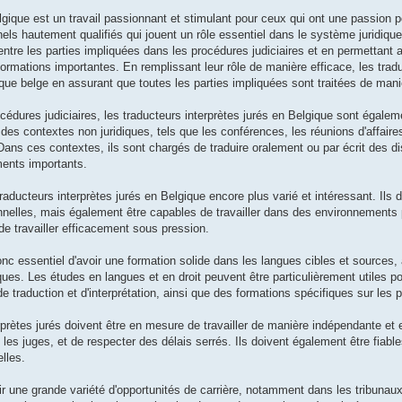
lgique est un travail passionnant et stimulant pour ceux qui ont une passion p
nels hautement qualifiés qui jouent un rôle essentiel dans le système juridiqu
n entre les parties impliquées dans les procédures judiciaires et en permettant
ormations importantes. En remplissant leur rôle de manière efficace, les tradu
ique belge en assurant que toutes les parties impliquées sont traitées de mani
procédures judiciaires, les traducteurs interprètes jurés en Belgique sont égal
s des contextes non juridiques, tels que les conférences, les réunions d'affaire
Dans ces contextes, ils sont chargés de traduire oralement ou par écrit des d
ments importants.
aducteurs interprètes jurés en Belgique encore plus varié et intéressant. Ils
nnelles, mais également être capables de travailler dans des environnements 
 de travailler efficacement sous pression.
donc essentiel d'avoir une formation solide dans les langues cibles et sources, 
ues. Les études en langues et en droit peuvent être particulièrement utiles po
e traduction et d'interprétation, ainsi que des formations spécifiques sur les 
rètes jurés doivent être en mesure de travailler de manière indépendante et 
es juges, et de respecter des délais serrés. Ils doivent également être fiable
lles.
rir une grande variété d'opportunités de carrière, notamment dans les tribunaux