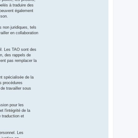
elés à traduire des
s peuvent également
ison.
 non juridiques, tels
iller en collaboration
ail. Les TAO sont des
on, des rappels de
vent pas remplacer la
nt spécialisée de la
es procédures
de travailler sous
ssion pour les
 l'intégrité de la
 traduction et
personnel. Les