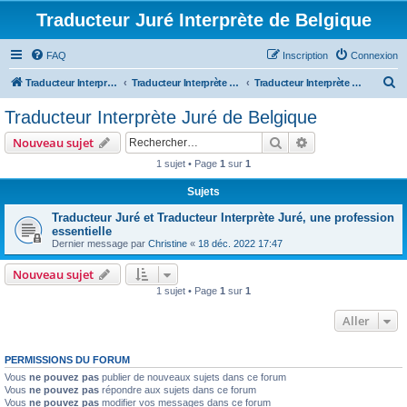
Traducteur Juré Interprète de Belgique
FAQ
Inscription
Connexion
R
Traducteur Interprète Juré de Belgique
Traducteur Interprète Juré de Belgique
Traducteur Interprète Juré de Belgique
e
Traducteur Interprète Juré de Belgique
c
Rechercher
Recherche avanc
Nouveau sujet
h
1 sujet • Page
1
sur
1
e
Sujets
r
c
Traducteur Juré et Traducteur Interprète Juré, une profession
essentielle
h
Dernier message par
Christine
«
18 déc. 2022 17:47
e
Nouveau sujet
r
1 sujet • Page
1
sur
1
Aller
PERMISSIONS DU FORUM
Vous
ne pouvez pas
publier de nouveaux sujets dans ce forum
Vous
ne pouvez pas
répondre aux sujets dans ce forum
Vous
ne pouvez pas
modifier vos messages dans ce forum