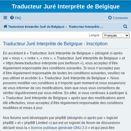
Traducteur Juré Interprète de Belgique
FAQ
Connexion
R
Traducteur Interprète Juré de Belgique
Traducteur Interprète Juré de Belgique
e
Langue :
c
Traducteur Juré Interprète de Belgique - Inscription
h
En accédant à « Traducteur Juré Interprète de Belgique » (désigné ci-après
e
par « nous », « notre », « nos », « Traducteur Juré Interprète de Belgique » et
r
« https://www.traducteur-interprete-jure.be/forum »), vous acceptez d’être
légalement responsable des conditions suivantes. Si vous n’acceptez pas
c
d’être légalement responsable de toutes les conditions suivantes, veuillez ne
h
pas utiliser et accéder à « Traducteur Juré Interprète de Belgique ». Nous
e
pouvons modifier ces conditions à n’importe quel moment et nous essaierons
de vous informer de ces modifications, bien que nous vous conseillons de
r
vérifier régulièrement par vous-même. En effet, si vous continuez à participer à
« Traducteur Juré Interprète de Belgique » après que des modifications aient
été effectuées, vous acceptez d’être légalement responsable des conditions
modifiées et mises à jour.
Nos forums sont développés par phpBB (désignés ci-après par « logiciel
phpBB » et « phpBB Limited ») qui est un logiciel de forum de discussions
déclaré sous la «
licence publique générale GNU 2.0
» et qui peut être