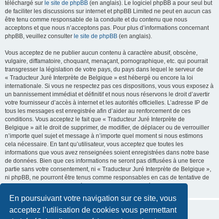
téléchargé sur
le site de phpBB
(en anglais). Le logiciel phpBB a pour seul but
de faciliter les discussions sur internet et phpBB Limited ne peut en aucun cas
être tenu comme responsable de la conduite et du contenu que nous
acceptons et que nous n’acceptons pas. Pour plus d’informations concernant
phpBB, veuillez consulter
le site de phpBB
(en anglais).
Vous acceptez de ne publier aucun contenu à caractère abusif, obscène,
vulgaire, diffamatoire, choquant, menaçant, pornographique, etc. qui pourrait
transgresser la législation de votre pays, du pays dans lequel le serveur de
« Traducteur Juré Interprète de Belgique » est hébergé ou encore la loi
internationale. Si vous ne respectez pas ces dispositions, vous vous exposez à
un bannissement immédiat et définitif et nous nous réservons le droit d’avertir
votre fournisseur d’accès à internet et les autorités officielles. L’adresse IP de
tous les messages est enregistrée afin d’aider au renforcement de ces
conditions. Vous acceptez le fait que « Traducteur Juré Interprète de
Belgique » ait le droit de supprimer, de modifier, de déplacer ou de verrouiller
n’importe quel sujet et message à n’importe quel moment si nous estimons
cela nécessaire. En tant qu’utilisateur, vous acceptez que toutes les
informations que vous avez renseignées soient enregistrées dans notre base
de données. Bien que ces informations ne seront pas diffusées à une tierce
partie sans votre consentement, ni « Traducteur Juré Interprète de Belgique »,
ni phpBB, ne pourront être tenus comme responsables en cas de tentative de
piratage informatique visant à compromettre vos données.
En poursuivant votre navigation sur ce site, vous
acceptez l’utilisation de cookies vous permettant