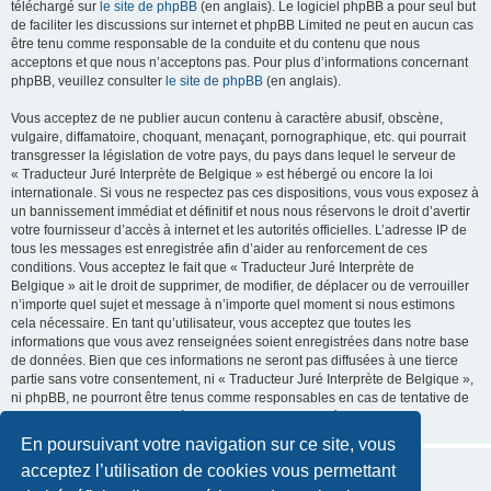
téléchargé sur
le site de phpBB
(en anglais). Le logiciel phpBB a pour seul but
de faciliter les discussions sur internet et phpBB Limited ne peut en aucun cas
être tenu comme responsable de la conduite et du contenu que nous
acceptons et que nous n’acceptons pas. Pour plus d’informations concernant
phpBB, veuillez consulter
le site de phpBB
(en anglais).
Vous acceptez de ne publier aucun contenu à caractère abusif, obscène,
vulgaire, diffamatoire, choquant, menaçant, pornographique, etc. qui pourrait
transgresser la législation de votre pays, du pays dans lequel le serveur de
« Traducteur Juré Interprète de Belgique » est hébergé ou encore la loi
internationale. Si vous ne respectez pas ces dispositions, vous vous exposez à
un bannissement immédiat et définitif et nous nous réservons le droit d’avertir
votre fournisseur d’accès à internet et les autorités officielles. L’adresse IP de
tous les messages est enregistrée afin d’aider au renforcement de ces
conditions. Vous acceptez le fait que « Traducteur Juré Interprète de
Belgique » ait le droit de supprimer, de modifier, de déplacer ou de verrouiller
n’importe quel sujet et message à n’importe quel moment si nous estimons
cela nécessaire. En tant qu’utilisateur, vous acceptez que toutes les
informations que vous avez renseignées soient enregistrées dans notre base
de données. Bien que ces informations ne seront pas diffusées à une tierce
partie sans votre consentement, ni « Traducteur Juré Interprète de Belgique »,
ni phpBB, ne pourront être tenus comme responsables en cas de tentative de
piratage informatique visant à compromettre vos données.
En poursuivant votre navigation sur ce site, vous
acceptez l’utilisation de cookies vous permettant