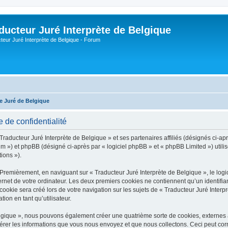
ducteur Juré Interprète de Belgique
teur Juré Interprète de Belgique - Forum
te Juré de Belgique
e de confidentialité
Traducteur Juré Interprète de Belgique » et ses partenaires affiliés (désignés ci-apr
um ») et phpBB (désigné ci-après par « logiciel phpBB » et « phpBB Limited ») utilis
tions »).
 Premièrement, en naviguant sur « Traducteur Juré Interprète de Belgique », le lo
ernet de votre ordinateur. Les deux premiers cookies ne contiennent qu’un identifian
okie sera créé lors de votre navigation sur les sujets de « Traducteur Juré Interprè
ion en tant qu’utilisateur.
Belgique », nous pouvons également créer une quatrième sorte de cookies, externe
érer les informations que vous nous envoyez et que nous collectons. Ceci peut cor