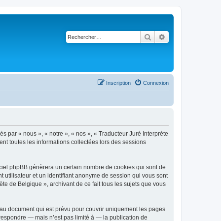
Rechercher
Recherche avancé
Inscription
Connexion
ès par « nous », « notre », « nos », « Traducteur Juré Interprète
ent toutes les informations collectées lors des sessions
giciel phpBB génèrera un certain nombre de cookies qui sont de
t utilisateur et un identifiant anonyme de session qui vous sont
te de Belgique », archivant de ce fait tous les sujets que vous
s au document qui est prévu pour couvrir uniquement les pages
respondre — mais n’est pas limité à — la publication de