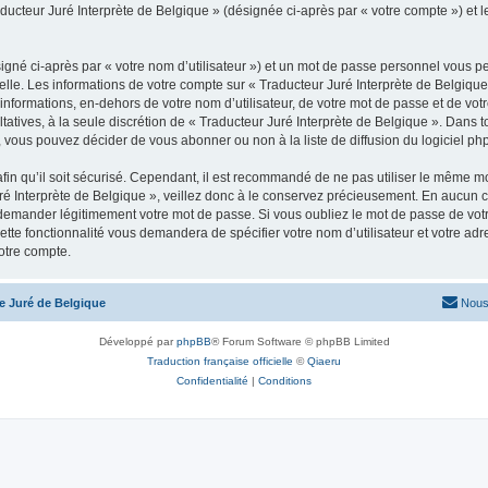
aducteur Juré Interprète de Belgique » (désignée ci-après par « votre compte ») et 
igné ci-après par « votre nom d’utilisateur ») et un mot de passe personnel vous p
elle. Les informations de votre compte sur « Traducteur Juré Interprète de Belgique
informations, en-dehors de votre nom d’utilisateur, de votre mot de passe et de votr
ultatives, à la seule discrétion de « Traducteur Juré Interprète de Belgique ». Dans
 vous pouvez décider de vous abonner ou non à la liste de diffusion du logiciel ph
afin qu’il soit sécurisé. Cependant, il est recommandé de ne pas utiliser le même mot
é Interprète de Belgique », veillez donc à le conservez précieusement. En aucun ca
 demander légitimement votre mot de passe. Si vous oubliez le mot de passe de votr
ette fonctionnalité vous demandera de spécifier votre nom d’utilisateur et votre ad
otre compte.
te Juré de Belgique
Nous
Développé par
phpBB
® Forum Software © phpBB Limited
Traduction française officielle
©
Qiaeru
Confidentialité
|
Conditions