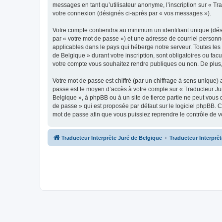
messages en tant qu’utilisateur anonyme, l’inscription sur « Tr
votre connexion (désignés ci-après par « vos messages »).
Votre compte contiendra au minimum un identifiant unique (dés
par « votre mot de passe ») et une adresse de courriel personn
applicables dans le pays qui héberge notre serveur. Toutes les 
de Belgique » durant votre inscription, sont obligatoires ou fac
votre compte vous souhaitez rendre publiques ou non. De plus,
Votre mot de passe est chiffré (par un chiffrage à sens unique) 
passe est le moyen d’accès à votre compte sur « Traducteur Jur
Belgique », à phpBB ou à un site de tierce partie ne peut vous
de passe » qui est proposée par défaut sur le logiciel phpBB. C
mot de passe afin que vous puissiez reprendre le contrôle de v
Traducteur Interprète Juré de Belgique
Traducteur Interprè