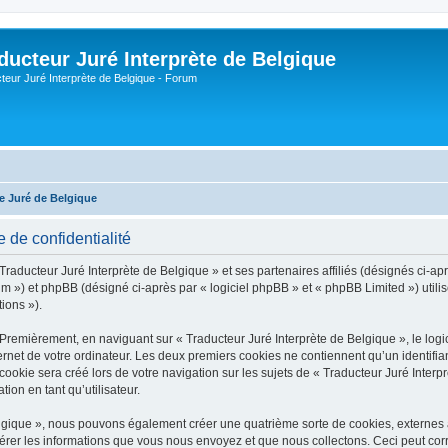
ducteur Juré Interprète de Belgique
teur Juré Interprète de Belgique - Forum
te Juré de Belgique
e de confidentialité
Traducteur Juré Interprète de Belgique » et ses partenaires affiliés (désignés ci-apr
um ») et phpBB (désigné ci-après par « logiciel phpBB » et « phpBB Limited ») utilis
tions »).
 Premièrement, en naviguant sur « Traducteur Juré Interprète de Belgique », le lo
ernet de votre ordinateur. Les deux premiers cookies ne contiennent qu’un identifian
okie sera créé lors de votre navigation sur les sujets de « Traducteur Juré Interprè
ion en tant qu’utilisateur.
Belgique », nous pouvons également créer une quatrième sorte de cookies, externe
érer les informations que vous nous envoyez et que nous collectons. Ceci peut cor