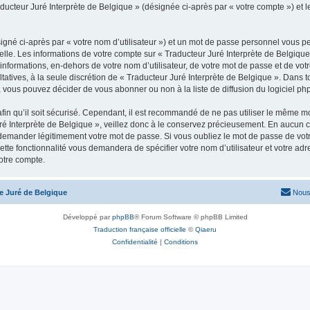
aducteur Juré Interprète de Belgique » (désignée ci-après par « votre compte ») et 
igné ci-après par « votre nom d’utilisateur ») et un mot de passe personnel vous p
elle. Les informations de votre compte sur « Traducteur Juré Interprète de Belgique
informations, en-dehors de votre nom d’utilisateur, de votre mot de passe et de votr
ultatives, à la seule discrétion de « Traducteur Juré Interprète de Belgique ». Dans
 vous pouvez décider de vous abonner ou non à la liste de diffusion du logiciel ph
afin qu’il soit sécurisé. Cependant, il est recommandé de ne pas utiliser le même mot
é Interprète de Belgique », veillez donc à le conservez précieusement. En aucun ca
 demander légitimement votre mot de passe. Si vous oubliez le mot de passe de votr
ette fonctionnalité vous demandera de spécifier votre nom d’utilisateur et votre ad
otre compte.
te Juré de Belgique
Nous
Développé par
phpBB
® Forum Software © phpBB Limited
Traduction française officielle
©
Qiaeru
Confidentialité
|
Conditions