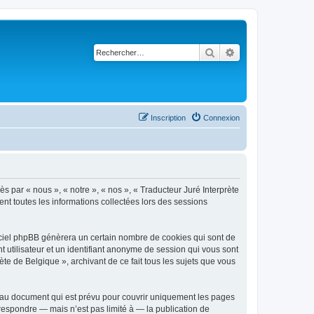
Rechercher
Recherche avancé
Inscription
Connexion
ès par « nous », « notre », « nos », « Traducteur Juré Interprète
ent toutes les informations collectées lors des sessions
giciel phpBB génèrera un certain nombre de cookies qui sont de
t utilisateur et un identifiant anonyme de session qui vous sont
te de Belgique », archivant de ce fait tous les sujets que vous
s au document qui est prévu pour couvrir uniquement les pages
respondre — mais n’est pas limité à — la publication de