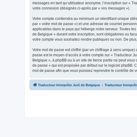
messages en tant qu’utilisateur anonyme, l’inscription sur « Tr
votre connexion (désignés ci-après par « vos messages »).
Votre compte contiendra au minimum un identifiant unique (dés
par « votre mot de passe ») et une adresse de courriel personn
applicables dans le pays qui héberge notre serveur. Toutes les 
de Belgique » durant votre inscription, sont obligatoires ou fac
votre compte vous souhaitez rendre publiques ou non. De plus,
Votre mot de passe est chiffré (par un chiffrage à sens unique) 
passe est le moyen d’accès à votre compte sur « Traducteur Jur
Belgique », à phpBB ou à un site de tierce partie ne peut vous
de passe » qui est proposée par défaut sur le logiciel phpBB. C
mot de passe afin que vous puissiez reprendre le contrôle de v
Traducteur Interprète Juré de Belgique
Traducteur Interprè