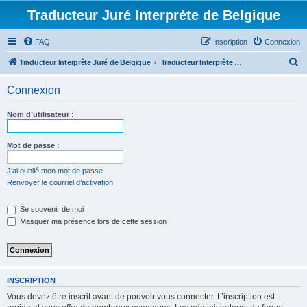
Traducteur Juré Interprète de Belgique
FAQ
Inscription
Connexion
R
Traducteur Interprète Juré de Belgique
Traducteur Interprète Juré de Belgique
e
Connexion
c
h
Nom d’utilisateur :
e
r
Mot de passe :
c
J’ai oublié mon mot de passe
h
Renvoyer le courriel d’activation
e
Se souvenir de moi
r
Masquer ma présence lors de cette session
INSCRIPTION
Vous devez être inscrit avant de pouvoir vous connecter. L’inscription est