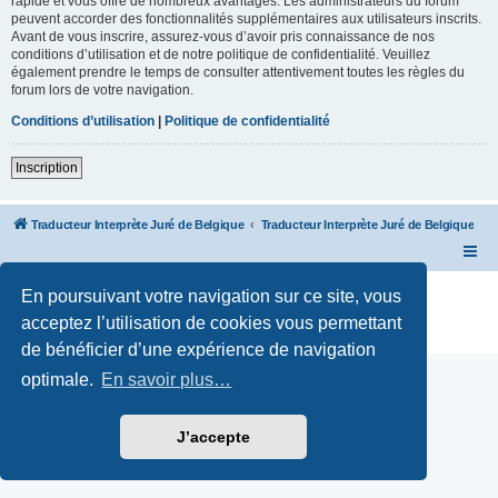
rapide et vous offre de nombreux avantages. Les administrateurs du forum
peuvent accorder des fonctionnalités supplémentaires aux utilisateurs inscrits.
Avant de vous inscrire, assurez-vous d’avoir pris connaissance de nos
conditions d’utilisation et de notre politique de confidentialité. Veuillez
également prendre le temps de consulter attentivement toutes les règles du
forum lors de votre navigation.
Conditions d’utilisation
|
Politique de confidentialité
Inscription
Traducteur Interprète Juré de Belgique
Traducteur Interprète Juré de Belgique
Développé par
phpBB
® Forum Software © phpBB Limited
En poursuivant votre navigation sur ce site, vous
Traduction française officielle
©
Qiaeru
acceptez l’utilisation de cookies vous permettant
Confidentialité
|
Conditions
de bénéficier d’une expérience de navigation
optimale.
En savoir plus…
J’accepte