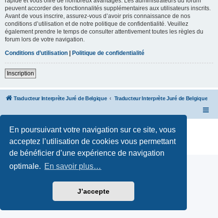
rapide et vous offre de nombreux avantages. Les administrateurs du forum
peuvent accorder des fonctionnalités supplémentaires aux utilisateurs inscrits.
Avant de vous inscrire, assurez-vous d’avoir pris connaissance de nos
conditions d’utilisation et de notre politique de confidentialité. Veuillez
également prendre le temps de consulter attentivement toutes les règles du
forum lors de votre navigation.
Conditions d’utilisation
|
Politique de confidentialité
Inscription
Traducteur Interprète Juré de Belgique
Traducteur Interprète Juré de Belgique
Développé par
phpBB
® Forum Software © phpBB Limited
En poursuivant votre navigation sur ce site, vous
Traduction française officielle
©
Qiaeru
acceptez l’utilisation de cookies vous permettant
Confidentialité
|
Conditions
de bénéficier d’une expérience de navigation
optimale.
En savoir plus…
J’accepte