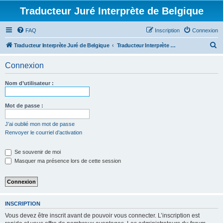
Traducteur Juré Interprète de Belgique
FAQ
Inscription
Connexion
R
Traducteur Interprète Juré de Belgique
Traducteur Interprète Juré de Belgique
e
Connexion
c
h
Nom d’utilisateur :
e
r
Mot de passe :
c
J’ai oublié mon mot de passe
h
Renvoyer le courriel d’activation
e
Se souvenir de moi
r
Masquer ma présence lors de cette session
INSCRIPTION
Vous devez être inscrit avant de pouvoir vous connecter. L’inscription est