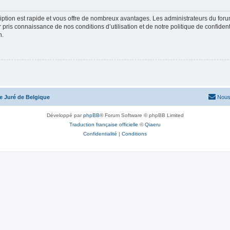
cription est rapide et vous offre de nombreux avantages. Les administrateurs du fo
ir pris connaissance de nos conditions d’utilisation et de notre politique de confide
n.
te Juré de Belgique
Nous
Développé par
phpBB
® Forum Software © phpBB Limited
Traduction française officielle
©
Qiaeru
Confidentialité
|
Conditions