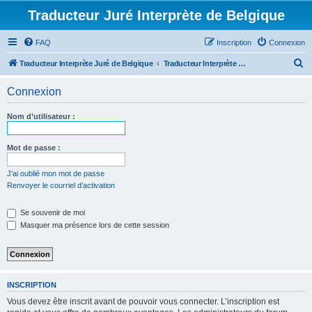
Traducteur Juré Interprète de Belgique
FAQ
Inscription
Connexion
R
Traducteur Interprète Juré de Belgique
Traducteur Interprète Juré de Belgique
e
Connexion
c
h
Nom d’utilisateur :
e
r
Mot de passe :
c
J’ai oublié mon mot de passe
h
Renvoyer le courriel d’activation
e
Se souvenir de moi
r
Masquer ma présence lors de cette session
INSCRIPTION
Vous devez être inscrit avant de pouvoir vous connecter. L’inscription est