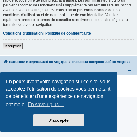
rapide et vous offre de nombreux avantages. Les administrateurs du forum
peuvent accorder des fonctionnalités supplémentaires aux utilisateurs inscrits.
Avant de vous inscrire, assurez-vous d’avoir pris connaissance de nos
conditions d’utilisation et de notre politique de confidentialité. Veuillez
également prendre le temps de consulter attentivement toutes les règles du
forum lors de votre navigation.
Conditions d’utilisation
|
Politique de confidentialité
Inscription
Traducteur Interprète Juré de Belgique
Traducteur Interprète Juré de Belgique
Développé par
phpBB
® Forum Software © phpBB Limited
En poursuivant votre navigation sur ce site, vous
Traduction française officielle
©
Qiaeru
acceptez l’utilisation de cookies vous permettant
Confidentialité
|
Conditions
de bénéficier d’une expérience de navigation
optimale.
En savoir plus…
J’accepte