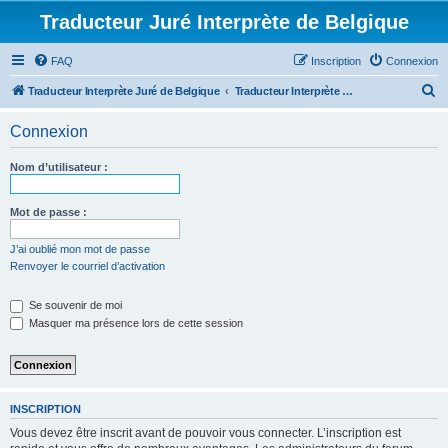
Traducteur Juré Interprète de Belgique
FAQ
Inscription
Connexion
R
Traducteur Interprète Juré de Belgique
Traducteur Interprète Juré de Belgique
e
Connexion
c
h
Nom d’utilisateur :
e
r
Mot de passe :
c
J’ai oublié mon mot de passe
h
Renvoyer le courriel d’activation
e
Se souvenir de moi
r
Masquer ma présence lors de cette session
INSCRIPTION
Vous devez être inscrit avant de pouvoir vous connecter. L’inscription est