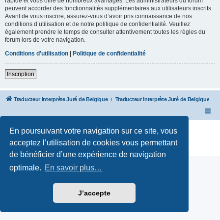
rapide et vous offre de nombreux avantages. Les administrateurs du forum
peuvent accorder des fonctionnalités supplémentaires aux utilisateurs inscrits.
Avant de vous inscrire, assurez-vous d’avoir pris connaissance de nos
conditions d’utilisation et de notre politique de confidentialité. Veuillez
également prendre le temps de consulter attentivement toutes les règles du
forum lors de votre navigation.
Conditions d’utilisation
|
Politique de confidentialité
Inscription
Traducteur Interprète Juré de Belgique
Traducteur Interprète Juré de Belgique
Développé par
phpBB
® Forum Software © phpBB Limited
En poursuivant votre navigation sur ce site, vous
Traduction française officielle
©
Qiaeru
acceptez l’utilisation de cookies vous permettant
Confidentialité
|
Conditions
de bénéficier d’une expérience de navigation
optimale.
En savoir plus…
J’accepte