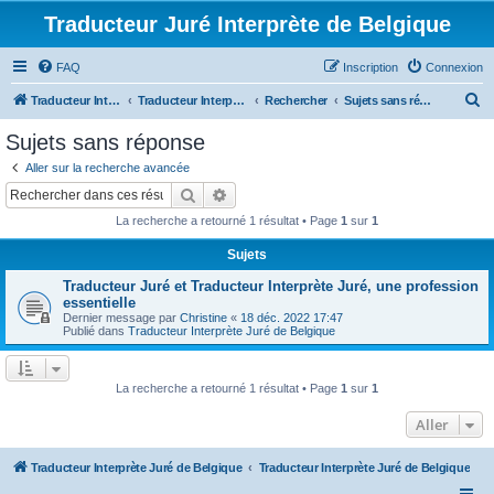
Traducteur Juré Interprète de Belgique
FAQ
Inscription
Connexion
R
Traducteur Interprète Juré de Belgique
Traducteur Interprète Juré de Belgique
Rechercher
Sujets sans réponse
e
Sujets sans réponse
c
Aller sur la recherche avancée
h
Rechercher
Recherche avancée
e
La recherche a retourné 1 résultat • Page
1
sur
1
r
Sujets
c
Traducteur Juré et Traducteur Interprète Juré, une profession
h
essentielle
e
Dernier message par
Christine
«
18 déc. 2022 17:47
Publié dans
Traducteur Interprète Juré de Belgique
r
La recherche a retourné 1 résultat • Page
1
sur
1
Aller
Traducteur Interprète Juré de Belgique
Traducteur Interprète Juré de Belgique