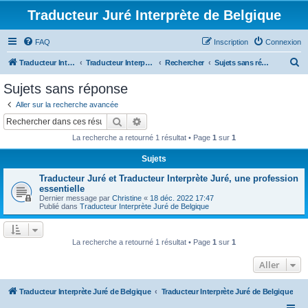
Traducteur Juré Interprète de Belgique
FAQ
Inscription
Connexion
R
Traducteur Interprète Juré de Belgique
Traducteur Interprète Juré de Belgique
Rechercher
Sujets sans réponse
e
Sujets sans réponse
c
Aller sur la recherche avancée
h
Rechercher
Recherche avancée
e
La recherche a retourné 1 résultat • Page
1
sur
1
r
Sujets
c
Traducteur Juré et Traducteur Interprète Juré, une profession
h
essentielle
e
Dernier message par
Christine
«
18 déc. 2022 17:47
Publié dans
Traducteur Interprète Juré de Belgique
r
La recherche a retourné 1 résultat • Page
1
sur
1
Aller
Traducteur Interprète Juré de Belgique
Traducteur Interprète Juré de Belgique