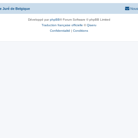
te Juré de Belgique
Nous
Développé par
phpBB
® Forum Software © phpBB Limited
Traduction française officielle
©
Qiaeru
Confidentialité
|
Conditions