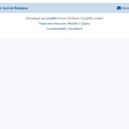
te Juré de Belgique
Nous
Développé par
phpBB
® Forum Software © phpBB Limited
Traduction française officielle
©
Qiaeru
Confidentialité
|
Conditions