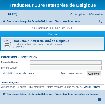
Traducteur Juré Interprète de Belgique
FAQ
Inscription
Connexion
R
Traducteur Interprète Juré de Belgique
Traducteur Interprète Juré de Belgique
e
Nous sommes le 08 août 2026 16:36
c
Forum
h
Traducteur Interprète Juré de Belgique
e
Traducteur Juré Interprète Juré de Belgique
Sujets :
1
r
c
CONNEXION
•
INSCRIPTION
h
Nom d’utilisateur :
e
Mot de passe :
r
J’ai oublié mon mot de passe
Se souvenir de moi
STATISTIQUES
3
messages •
3
sujets •
863
membres • Notre membre le plus récent est
AaronRoppy
Traducteur Interprète Juré de Belgique
Traducteur Interprète Juré de Belgique