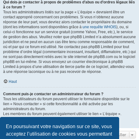
Qui dois-je contacter à propos de problèmes d’abus ou d’ordres légaux liés
à ce forum ?
Tous les administrateurs listés sur la page « L’équipe » devraient être un
contact approprié concernant ces problèmes. Si vous n’obtenez aucune
réponse de leur part, vous devriez alors contacter le propriétaire du domaine
(dont les informations sont disponibles grâce à
une requête WHOIS
), ou, si
celui-ci fonctionne sur un service gratuit (comme Yahoo, Free, etc.), le service
de gestion des abus. Veuillez noter que phpBB Limited n’a absolument aucune
juridiction et ne peut en aucun cas être tenu comme responsable de comment,
où et par qui ce forum est utilisé. Ne contactez pas phpBB Limited pour tout
problème d’ordre légal (commentaire incessant, insultant, diffamatoire, etc.) qui
ne sont pas directement reliés avec le site internet de phpBB.com ou le logiciel
phpBB en lui-même. Si vous envoyez un courrier électronique à phpBB
Limited à propos d’une utilisation de tierce partie de ce logiciel, attendez-vous
à une réponse laconique ou à ne pas recevoir de réponse.
Haut
Comment puis-je contacter un administrateur du forum ?
Tous les utilisateurs du forum peuvent utiliser le formulaire disponible sur le
lien « Nous contacter » si cette fonctionnalité a été activée par les
administrateurs du forum.
Les membres du forum peuvent également utiliser le lien « L’équipe ».
Haut
En poursuivant votre navigation sur ce site, vous
acceptez l’utilisation de cookies vous permettant
Aller