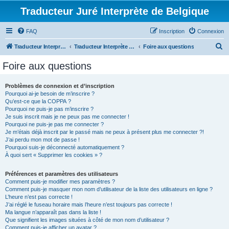
Traducteur Juré Interprète de Belgique
FAQ
Inscription
Connexion
R
Traducteur Interprète Juré de Belgique
Traducteur Interprète Juré de Belgique
Foire aux questions
e
Foire aux questions
c
h
Problèmes de connexion et d’inscription
Pourquoi ai-je besoin de m’inscrire ?
e
Qu’est-ce que la COPPA ?
r
Pourquoi ne puis-je pas m’inscrire ?
Je suis inscrit mais je ne peux pas me connecter !
c
Pourquoi ne puis-je pas me connecter ?
Je m’étais déjà inscrit par le passé mais ne peux à présent plus me connecter ?!
h
J’ai perdu mon mot de passe !
e
Pourquoi suis-je déconnecté automatiquement ?
À quoi sert « Supprimer les cookies » ?
r
Préférences et paramètres des utilisateurs
Comment puis-je modifier mes paramètres ?
Comment puis-je masquer mon nom d’utilisateur de la liste des utilisateurs en ligne ?
L’heure n’est pas correcte !
J’ai réglé le fuseau horaire mais l’heure n’est toujours pas correcte !
Ma langue n’apparaît pas dans la liste !
Que signifient les images situées à côté de mon nom d’utilisateur ?
Comment puis-je afficher un avatar ?