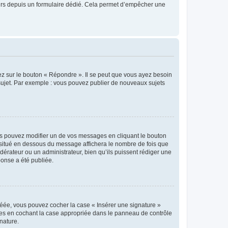
sateurs depuis un formulaire dédié. Cela permet d’empêcher une
ez sur le bouton « Répondre ». Il se peut que vous ayez besoin
 sujet. Par exemple : vous pouvez publier de nouveaux sujets
s pouvez modifier un de vos messages en cliquant le bouton
e situé en dessous du message affichera le nombre de fois que
modérateur ou un administrateur, bien qu’ils puissent rédiger une
ponse a été publiée.
réée, vous pouvez cocher la case « Insérer une signature »
ages en cochant la case appropriée dans le panneau de contrôle
gnature.