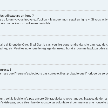
s utilisateurs en ligne ?
s du forum », vous trouverez l’option « Masquer mon statut en ligne ». Si vous activ
é comme étant un utilisateur invisible.
aire différent du vôtre. Si tel était le cas, veuillez vous rendre dans le panneau de co
ey, etc. Veuillez noter que le réglage du fuseau horaire, comme la plupart des autr
orrecte !
 mais que l’heure n’est toujours pas correcte, il est probable que l’horloge du serve
orum, soit le logiciel n’a pas encore été traduit dans votre langue. Essayez de deman
 n’existe pas, vous êtes libre de vous porter volontaire et commencer une nouvelle t