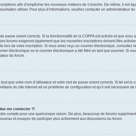
inscriptions afin d’empêcher les nouveaux visiteurs de s’inscrire. De même, il est é
s souhaitez utiliser. Pour plus d’informations, veuillez contacter un administrateur du
t de passe soient corrects. Si la fonctionnalité de la COPPA est activée et que vous 
ains forums exigeront également que les nouvelles inscriptions doivent être activée
te lors de votre inscription. Si vous aviez reçu un courrier électronique, consultez l
r électronique ou le courrier électronique a été filtré en tant que pourriel. Si vo
rateur du forum.
out que votre nom d’utilisateur et votre mot de passe soient corrects. Si tel est le
iétaire du site internet ait un problème de configuration et qu’il soit nécessaire de l
 plus me connecter ?!
votre compte pour une quelconque raison. De plus, beaucoup de forums suppriment pér
 nouveau et essayez de participer plus activement aux discussions du forum.