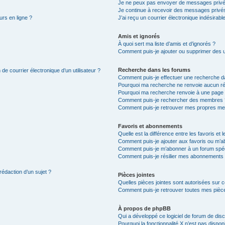
Je ne peux pas envoyer de messages privé
Je continue à recevoir des messages privés 
urs en ligne ?
J’ai reçu un courrier électronique indésirabl
Amis et ignorés
À quoi sert ma liste d’amis et d’ignorés ?
Comment puis-je ajouter ou supprimer des uti
Recherche dans les forums
de courrier électronique d’un utilisateur ?
Comment puis-je effectuer une recherche d
Pourquoi ma recherche ne renvoie aucun ré
Pourquoi ma recherche renvoie à une page 
Comment puis-je rechercher des membres 
Comment puis-je retrouver mes propres me
Favoris et abonnements
Quelle est la différence entre les favoris e
Comment puis-je ajouter aux favoris ou m’ab
Comment puis-je m’abonner à un forum spéc
Comment puis-je résilier mes abonnements
rédaction d’un sujet ?
Pièces jointes
Quelles pièces jointes sont autorisées sur 
Comment puis-je retrouver toutes mes pièce
À propos de phpBB
Qui a développé ce logiciel de forum de dis
Pourquoi la fonctionnalité X n’est pas dispon