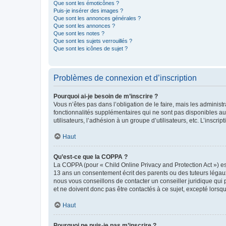
Que sont les émoticônes ?
Puis-je insérer des images ?
Que sont les annonces générales ?
Que sont les annonces ?
Que sont les notes ?
Que sont les sujets verrouillés ?
Que sont les icônes de sujet ?
Problèmes de connexion et d’inscription
Pourquoi ai-je besoin de m’inscrire ?
Vous n’êtes pas dans l’obligation de le faire, mais les adminis
fonctionnalités supplémentaires qui ne sont pas disponibles aux 
utilisateurs, l’adhésion à un groupe d’utilisateurs, etc. L’insc
Haut
Qu’est-ce que la COPPA ?
La COPPA (pour « Child Online Privacy and Protection Act ») es
13 ans un consentement écrit des parents ou des tuteurs légaux
nous vous conseillons de contacter un conseiller juridique qui
et ne doivent donc pas être contactés à ce sujet, excepté lorsq
Haut
Pourquoi ne puis-je pas m’inscrire ?