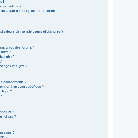
s !
non sollicités !
e de la part de quelqu’un sur ce forum !
lisateurs de ma liste d’amis et d’ignorés ?
ans un ou des forums ?
sultat ?
blanche ?!
?
ssages et sujets ?
t les abonnements ?
onner à un sujet spécifique ?
ifique ?
 ?
ce forum ?
s jointes ?
cussions ?
ible ?