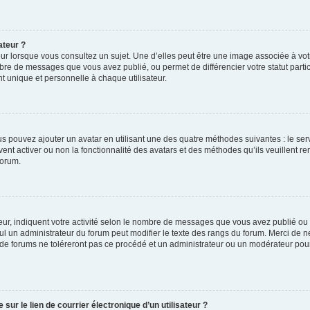
ateur ?
ur lorsque vous consultez un sujet. Une d’elles peut être une image associée à vo
mbre de messages que vous avez publié, ou permet de différencier votre statut parti
 unique et personnelle à chaque utilisateur.
ous pouvez ajouter un avatar en utilisant une des quatre méthodes suivantes : le serv
ent activer ou non la fonctionnalité des avatars et des méthodes qu’ils veuillent ren
forum.
ur, indiquent votre activité selon le nombre de messages que vous avez publié ou id
eul un administrateur du forum peut modifier le texte des rangs du forum. Merci de 
de forums ne toléreront pas ce procédé et un administrateur ou un modérateur pou
ur le lien de courrier électronique d’un utilisateur ?