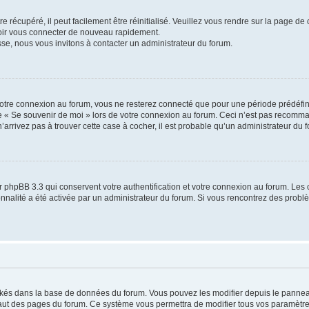
 récupéré, il peut facilement être réinitialisé. Veuillez vous rendre sur la page de
voir vous connecter de nouveau rapidement.
sse, nous vous invitons à contacter un administrateur du forum.
otre connexion au forum, vous ne resterez connecté que pour une période prédéfinie
se « Se souvenir de moi » lors de votre connexion au forum. Ceci n’est pas recomm
’arrivez pas à trouver cette case à cocher, il est probable qu’un administrateur du fo
 phpBB 3.3 qui conservent votre authentification et votre connexion au forum. Les 
tionnalité a été activée par un administrateur du forum. Si vous rencontrez des pro
ockés dans la base de données du forum. Vous pouvez les modifier depuis le panneau 
haut des pages du forum. Ce système vous permettra de modifier tous vos paramètre