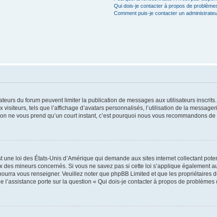
Qui dois-je contacter à propos de problèmes
Comment puis-je contacter un administrateu
trateurs du forum peuvent limiter la publication de messages aux utilisateurs inscri
visiteurs, tels que l’affichage d’avatars personnalisés, l’utilisation de la messager
ription ne vous prend qu’un court instant, c’est pourquoi nous vous recommandons de l
t une loi des États-Unis d’Amérique qui demande aux sites internet collectant pot
 des mineurs concernés. Si vous ne savez pas si cette loi s’applique également au
 pourra vous renseigner. Veuillez noter que phpBB Limited et que les propriétaires
ue l’assistance porte sur la question « Qui dois-je contacter à propos de problèmes 