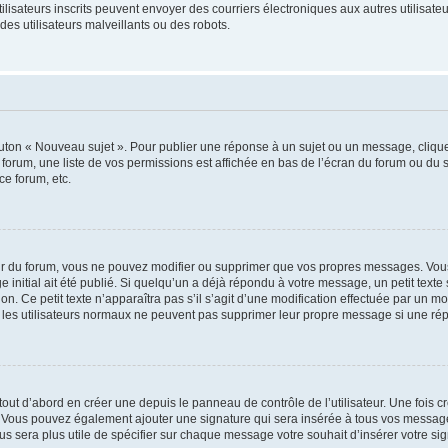
s utilisateurs inscrits peuvent envoyer des courriers électroniques aux autres utili
es utilisateurs malveillants ou des robots.
outon « Nouveau sujet ». Pour publier une réponse à un sujet ou un message, cliqu
 forum, une liste de vos permissions est affichée en bas de l’écran du forum ou du
ce forum, etc.
r du forum, vous ne pouvez modifier ou supprimer que vos propres messages. Vou
 initial ait été publié. Si quelqu’un a déjà répondu à votre message, un petit text
ion. Ce petit texte n’apparaîtra pas s’il s’agit d’une modification effectuée par un 
ue les utilisateurs normaux ne peuvent pas supprimer leur propre message si une ré
ut d’abord en créer une depuis le panneau de contrôle de l’utilisateur. Une fois c
ure. Vous pouvez également ajouter une signature qui sera insérée à tous vos mess
 vous sera plus utile de spécifier sur chaque message votre souhait d’insérer votre si