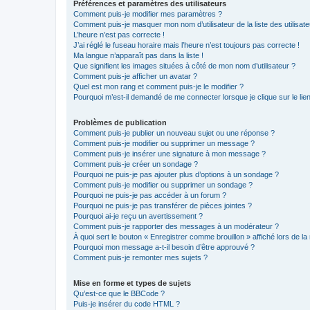
Préférences et paramètres des utilisateurs
Comment puis-je modifier mes paramètres ?
Comment puis-je masquer mon nom d’utilisateur de la liste des utilisate
L’heure n’est pas correcte !
J’ai réglé le fuseau horaire mais l’heure n’est toujours pas correcte !
Ma langue n’apparaît pas dans la liste !
Que signifient les images situées à côté de mon nom d’utilisateur ?
Comment puis-je afficher un avatar ?
Quel est mon rang et comment puis-je le modifier ?
Pourquoi m’est-il demandé de me connecter lorsque je clique sur le lien 
Problèmes de publication
Comment puis-je publier un nouveau sujet ou une réponse ?
Comment puis-je modifier ou supprimer un message ?
Comment puis-je insérer une signature à mon message ?
Comment puis-je créer un sondage ?
Pourquoi ne puis-je pas ajouter plus d’options à un sondage ?
Comment puis-je modifier ou supprimer un sondage ?
Pourquoi ne puis-je pas accéder à un forum ?
Pourquoi ne puis-je pas transférer de pièces jointes ?
Pourquoi ai-je reçu un avertissement ?
Comment puis-je rapporter des messages à un modérateur ?
À quoi sert le bouton « Enregistrer comme brouillon » affiché lors de la 
Pourquoi mon message a-t-il besoin d’être approuvé ?
Comment puis-je remonter mes sujets ?
Mise en forme et types de sujets
Qu’est-ce que le BBCode ?
Puis-je insérer du code HTML ?