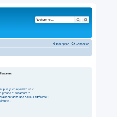
Rechercher
Recherche avancé
Inscription
Connexion
lisateurs
t puis-je en rejoindre un ?
 groupe d’utilisateurs ?
araissent dans une couleur différente ?
défaut » ?